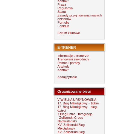
Kontakt
Prasa
Regulamin
Statut
Zasady przyjmowania nowych
członków
Portfolio
Fanklub
Forum klubowe
E-TRENER
Informacje o trenerze
Trenowani zawodnicy
Pomoc i porady
Artykuły
Kontakt
Zadaj pytanie
Organizowane biegi
V WIELKA URSYNOWSKA
17. Bieg Mikołajkowy - 10km
17. Bieg Mikołajkowy - biegi
dzieci
7 Bieg Entre - Integracja
I Żoliborski Cross
Nadwiślański
XVI Żoliborski Bieg
Mikołajkowy
XVI Żoliborski Bieg