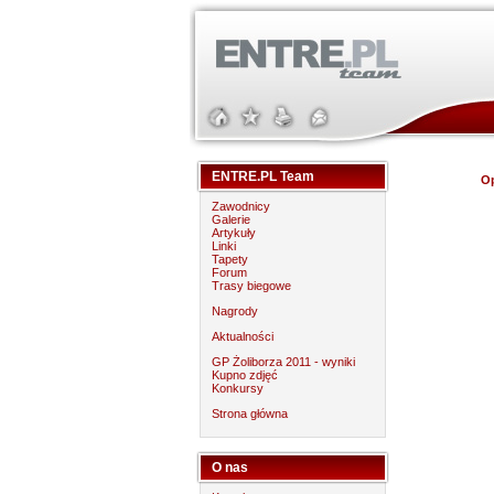
ENTRE.PL Team
Op
Zawodnicy
Galerie
Artykuły
Linki
Tapety
Forum
Trasy biegowe
Nagrody
Aktualności
GP Żoliborza 2011 - wyniki
Kupno zdjęć
Konkursy
Strona główna
O nas