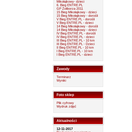
Mikołajkowy- dzieci
6. Bieg ENTRE.PL
GP Żoliborza 2011
15 Bieg Mikołajkowy - dzieci
15 Bieg Mikołajkowy - dorośli
V Bieg ENTRE.PL - dorośli
V Bieg ENTRE.PL - dzieci
14 Bieg Mikołajkowy - dorośli
14 Bieg Mikołajkowy - dzieci
IV Bieg ENTRE.PL - dorośli
IV Bieg ENTRE.PL - dzieci
III Bieg ENTRE.PL - 10 km
III Bieg ENTRE.PL - Dzieci
II Bieg ENTRE.PL - 10 km
I Bieg ENTRE.PL - 10 km
I Bieg ENTRE.PL - dzieci
Zawody
Terminarz
Wyniki
Foto sklep
Plik cyfrowy
Wydruk zdjęć
Aktualności
12-11-2017